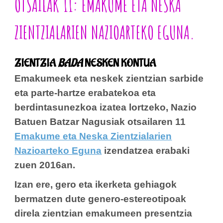
OTSAILAK 11:
EMAKUME ETA NESKA
ZIENTZIALARIEN NAZIOARTEKO EGUNA
.
ZIENTZIA
BADA
NESKEN KONTUA
Emakumeek eta neskek zientzian sarbide
eta parte-hartze erabatekoa eta
berdintasunezkoa izatea lortzeko, Nazio
Batuen Batzar Nagusiak otsailaren 11
Emakume eta Neska Zientzialarien
Nazioarteko Eguna
izendatzea erabaki
zuen 2016an.
Izan ere, gero eta ikerketa gehiagok
bermatzen dute genero-estereotipoak
direla zientzian emakumeen presentzia